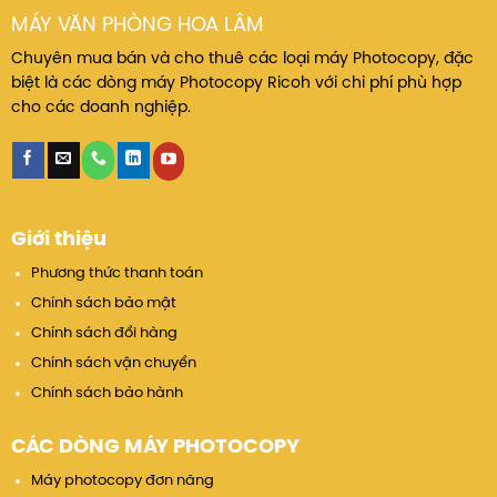
MÁY VĂN PHÒNG HOA LÂM
Chuyên mua bán và cho thuê các loại máy Photocopy, đặc
biệt là các dòng máy Photocopy Ricoh với chi phí phù hợp
cho các doanh nghiệp.
Giới thiệu
Phương thức thanh toán
Chính sách bảo mật
Chính sách đổi hàng
Chính sách vận chuyển
Chính sách bảo hành
Thông số kỹ thuật chi tiết
CÁC DÒNG MÁY PHOTOCOPY
Máy photocopy đơn năng
Ứng
Dịch
Ưu
Máy
Doanh
Bảo hành
RICOH MP
RICOH MP
THÔNG SỐ