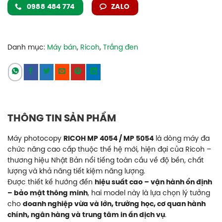
0988 484 774
ZALO
Danh mục:
Máy bán
,
Ricoh
,
Trắng đen
THÔNG TIN SẢN PHẨM
Máy photocopy
RICOH MP 4054 / MP 5054
là dòng máy đa
chức năng cao cấp thuộc thế hệ mới, hiện đại của Ricoh –
thương hiệu Nhật Bản nổi tiếng toàn cầu về độ bền, chất
lượng và khả năng tiết kiệm năng lượng.
Được thiết kế hướng đến
hiệu suất cao – vận hành ổn định
– bảo mật thông minh
, hai model này là lựa chọn lý tưởng
cho
doanh nghiệp vừa và lớn, trường học, cơ quan hành
chính, ngân hàng và trung tâm in ấn dịch vụ
.