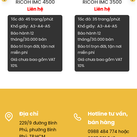
RICOH IMC 4500
RICOH IMC 3500
thiện
Liên hệ
Liên hệ
Màn hình cảm ứng màu
9 inch
hiện đại, giao diện thân
Tốc đô: 45 trang/phút
Tốc đô: 35 trang/phút
thiện, cho phép người dùng thao tác nhanh chóng như sử
Khổ giấy: A3-A4-A5
Khổ giấy: A3-A4-A5
dụng một chiếc smartphone.
Bảo hành 12
Bảo hành 12
tháng/30.000 bản
tháng/30.000 bản
Kết nối linh hoạt, in ấn mọi lúc – mọi nơi
Bảo trì trọn đời, tận nơi
Bảo trì trọn đời, tận nơi
Hỗ trợ
kết nối LAN, USB, WiFi (tùy chọn)
miễn phí
miễn phí
Giá chưa bao gồm VAT
Giá chưa bao gồm VAT
In trực tiếp từ điện thoại, máy tính bảng qua
AirPrint,
10%
10%
Mopria, Ricoh Smart Device Connector
Scan to Email / Folder / USB / Cloud
, giúp chia sẻ tài liệu
nhanh chóng, tiện lợi.
Chất lượng bản in chuyên nghiệp
Địa chỉ
Hotline tư vấn,
Độ phân giải
1200 x 1200 dpi
, bản in sắc nét, rõ ràng, phù
hợp với mọi loại tài liệu: hợp đồng, hồ sơ, bản vẽ kỹ thuật
bán hàng
229/9 đường Bình
hay hình ảnh.
Phú, phường Bình
0988 484 774 hoặc
Phú, TP.HCM