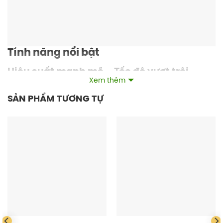
Tính năng nổi bật
Hiệu suất mạnh mẽ – Tốc độ vượt trội
Xem thêm
RICOH MP 4054:
tốc độ
40 trang/phút
SẢN PHẨM TƯƠNG TỰ
RICOH MP 5054:
tốc độ
50 trang/phút
Xử lý nhanh chóng các tác vụ in ấn, sao chép khối lượng
lớn – phù hợp cho môi trường làm việc cường độ cao.
Đa chức năng toàn diện
Tích hợp
Copy – In – Scan màu – Fax (tùy chọn)
, đáp ứng
trọn vẹn nhu cầu quản lý tài liệu văn phòng chỉ trong
một
thiết bị duy nhất
.
Vận hành thông minh – Giao diện thân