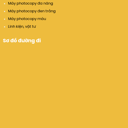
dùng trong văn phòng.
Máy photocopy đa năng
Máy photocopy đen trắng
Hỗ trợ nhiều kích thước giấy và loại tài liệu, từ A4,
Máy photocopy màu
A3 đến các giấy đặc biệt, đáp ứng đa dạng nhu
cầu in ấn.
Linh kiện, vật tư
Bảo mật và an toàn thông tin
Sơ đồ đường đi
Tích hợp
chức năng bảo mật nâng cao
, giúp
bảo vệ dữ liệu quan trọng của doanh nghiệp khi
in, copy hoặc scan tài liệu.
Hỗ trợ quản lý người dùng, phân quyền truy cập
để hạn chế rủi ro rò rỉ thông tin.
Độ bền và ổn định cao
Thiết kế bền bỉ, chịu tải công việc lớn, phù hợp
với môi trường văn phòng đông nhân viên và
nhu cầu in ấn liên tục.