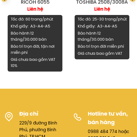
RICOH 6055
TOSHIBA 2508/3008A
Liên hệ
Liên hệ
Cài đặt và quản lý tác vụ dễ dàng, giúp người dùng ở mọi
trình độ đều thao tác nhanh.
Tốc đô: 60 trang/phút
Tốc đô: 25-30 trang/phút
Khổ giấy: A3-A4-A5
Khổ giấy: A3-A4-A5
Tiết kiệm chi phí & thân thiện môi trường:
Bảo hành 12
Bảo hành 12
tháng/30.000 bản
tháng/30.000 bản
Công nghệ in tiết kiệm mực, tiết kiệm điện năng.
Bảo trì trọn đời, tận nơi
Bảo trì trọn đời miễn phí
miễn phí
Giá chưa bao gồm VAT
Chế độ nghỉ thông minh giúp giảm lượng điện tiêu thụ khi
Giá chưa bao gồm VAT
không sử dụng.
10%
Địa chỉ
Hotline tư vấn,
bán hàng
229/9 đường Bình
Phú, phường Bình
0988 484 774 hoặc
Phú, TP.HCM