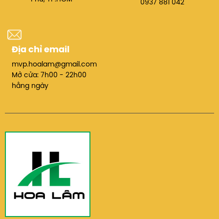
0937 881 042
Lợi ích khi sử dụng RICOH MPC 6003
Tăng năng suất làm việc
Địa chỉ email
Với tốc độ in và copy lên tới
60 trang/phút
,
RICOH MPC 6003 giúp giảm thời gian chờ đợi,
mvp.hoalam@gmail.com
nhân viên có thể tập trung vào các công việc
Mở cửa: 7h00 - 22h00
quan trọng khác, từ đó nâng cao hiệu quả tổng
hằng ngày
thể của văn phòng.
Quản lý tài liệu thông minh và hiệu quả
Khả năng
scan trực tiếp đến email hoặc lưu
vào đám mây
giúp luân chuyển thông tin
nhanh chóng, an toàn và dễ dàng truy cập khi
cần.
Hỗ trợ quét tài liệu theo chế độ PDF, searchable
PDF, giúp tìm kiếm và lưu trữ dữ liệu tiện lợi.