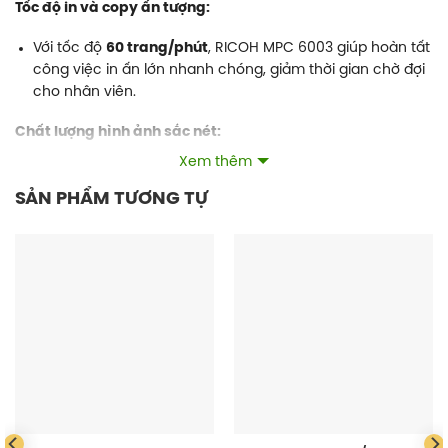
Tốc độ in và copy ấn tượng:
Với tốc độ
60 trang/phút
, RICOH MPC 6003 giúp hoàn tất
công việc in ấn lớn nhanh chóng, giảm thời gian chờ đợi
cho nhân viên.
Chất lượng hình ảnh sắc nét:
Xem thêm
Công nghệ in màu tiên tiến, bản in rõ ràng, chi tiết, màu
sắc trung thực, lý tưởng cho tài liệu kinh doanh, báo cáo
SẢN PHẨM TƯƠNG TỰ
hay tài liệu marketing.
Đa chức năng – tất cả trong một:
In
,
copy
,
scan
,
fax
– mọi nhu cầu văn phòng đều được
tích hợp trên một thiết bị duy nhất, giúp tiết kiệm không
gian và chi phí đầu tư.
Giao diện thông minh, dễ sử dụng:
Màn hình cảm ứng màu
10.1 inch
trực quan, thao tác
nhanh chóng.