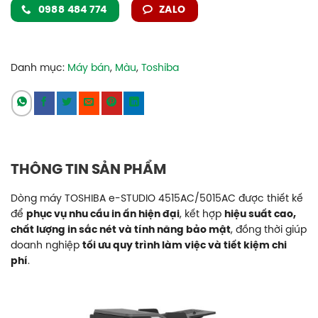
0988 484 774
ZALO
Danh mục:
Máy bán
,
Màu
,
Toshiba
THÔNG TIN SẢN PHẨM
Dòng máy TOSHIBA e-STUDIO 4515AC/5015AC được thiết kế
để
phục vụ nhu cầu in ấn hiện đại
, kết hợp
hiệu suất cao,
chất lượng in sắc nét và tính năng bảo mật
, đồng thời giúp
doanh nghiệp
tối ưu quy trình làm việc và tiết kiệm chi
phí
.