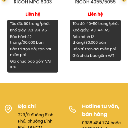
RICOH MPC 6003
RICOH 4055/5055
Bảo mật dữ liệu doanh nghiệp
Liên hệ
Liên hệ
Ổ cứng mã hóa, xóa dữ liệu tạm sau in/scan.
Tốc đô: 60 trang/phút
Tốc đô: 40-50 trang/phút
Khổ giấy: A3-A4-A5
Khổ giấy: A3-A4-A5
Quản lý quyền người dùng, hạn chế truy cập
Bảo hành 12
Bảo hành 12
chức năng quan trọng, đáp ứng yêu cầu bảo
tháng/30.000 bản
tháng/30.000 bản
mật cao.
Bảo trì trọn đời, tận nơi
Bảo trì trọn đời miễn phí
miễn phí
Giá chưa bao gồm VAT
Giao diện cảm ứng trực quan
Giá chưa bao gồm VAT
10%
Màn hình màu cảm ứng lớn, dễ thao tác, hiển thị
đầy đủ chức năng.
Cho phép tùy chỉnh giao diện, phím tắt theo nhu
cầu sử dụng từng phòng ban.
Khả năng mở rộng linh hoạt
Địa chỉ
Hotline tư vấn,
bán hàng
229/9 đường Bình
Nhiều khay giấy, hỗ trợ giấy khổ lớn và banner.
Phú, phường Bình
0988 484 774 hoặc
Phú, TP.HCM