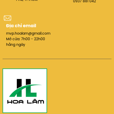
Tùy chọn hoàn thiện tài liệu: gập, dập ghim,
0937 881 042
đóng sách, phù hợp nhu cầu in ấn chuyên
nghiệp.
Tiết kiệm chi phí & thân thiện môi trường
Địa chỉ email
mvp.hoalam@gmail.com
Công nghệ in laser tiết kiệm mực.
Mở cửa: 7h00 - 22h00
Tự động tắt nguồn hoặc chế độ tiết kiệm năng
hằng ngày
lượng khi không sử dụng, giảm chi phí điện năng.
Hỗ trợ kết nối hiện đại
Kết nối mạng LAN, USB, in từ di động qua ứng
dụng TOSHIBA Mobile Print.
Hỗ trợ in từ điện thoại, máy tính bảng, laptop,
tăng tính linh hoạt trong môi trường làm việc
hiện đại.
Độ bền & ổn định cao