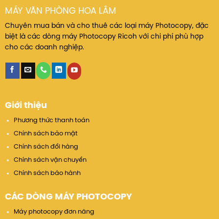
MÁY VĂN PHÒNG HOA LÂM
Thiết kế chắc chắn, khả năng vận hành liên tục
với khối lượng lớn.
Chuyên mua bán và cho thuê các loại máy Photocopy, đặc
biệt là các dòng máy Photocopy Ricoh với chi phí phù hợp
Linh kiện chất lượng cao, giảm tối đa lỗi kỹ thuật
cho các doanh nghiệp.
và chi phí bảo trì.
Tích hợp quản lý in thông minh
Theo dõi lượng in, scan theo người dùng hoặc
Giới thiệu
phòng ban.
Phương thức thanh toán
Giúp kiểm soát chi phí và tối ưu hóa quy trình in
Chính sách bảo mật
ấn trong doanh nghiệp.
Chính sách đổi hàng
Chính sách vận chuyển
Chính sách bảo hành
CÁC DÒNG MÁY PHOTOCOPY
Máy photocopy đơn năng