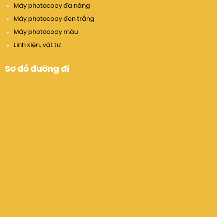
Máy photocopy đa năng
Máy photocopy đen trắng
Máy photocopy màu
Linh kiện, vật tư
Sơ đồ đường đi
Lợi ích khi sử dụng
Nâng cao năng suất làm việc
Giảm thời gian chờ bản in đầu tiên, tốc độ
in/scan lớn, xử lý đồng thời nhiều lệnh in.
Hỗ trợ in/scan 2 mặt tự động, giảm thao tác thủ
công và tăng hiệu quả công việc.
Tối ưu chi phí vận hành