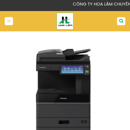
Chuyển
CÔNG TY HOA LÂM CHUYÊN MUA
đến
nội
dung