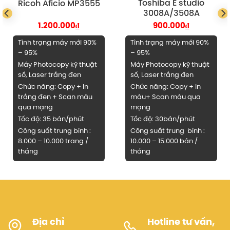
Phù hợp với nhiều môi trường làm việc
Toshiba E studio
Ricoh Aficio MP3555
3008A/3508A
Thiết kế nhỏ gọn:
Máy có kích thước vừa phải, dễ dàng di
1.200.000
₫
900.000
₫
chuyển và đặt ở nhiều vị trí khác nhau.
Tình trạng máy mới 90%
Tình trạng máy mới 90%
Độ ồn thấp:
Máy hoạt động êm ái, không gây ảnh hưởng
– 95%
– 95%
đến môi trường làm việc.
Máy Photocopy kỹ thuật
Máy Photocopy kỹ thuật
số, Laser trắng đen
số, Laser trắng đen
2. Thông số kỹ thuật cơ bản máy
Chức năng: Copy + In
Chức năng: Copy + In
photocopy
Toshiba E Studio
trắng đen + Scan màu
màu+ Scan màu qua
3018A/3518A
qua mạng
mạng
Tốc độ: 35 bản/phút
Tốc độ: 30bản/phút
Công nghệ
in Laser đen trắng
Công suất trung bình :
Công suất trung bình :
Chức năng chính:
COPY 2 MẶT-SCAN MÀU-IN MẠNG
8.000 – 10.000 trang /
10.000 – 15.000 bản /
tháng
tháng
Tốc độ sao chụp: 30 trang A4/phút, scan 240 tờ/ phút (
khi có RADF)
Khổ giấy tối đa: A3 – A6.
Độ phân giải: 2400 x 600 dpi.
Dung lượng bộ nhớ chuẩn: 2GB + 320G HDD
Địa chỉ
Hotline tư vấn,