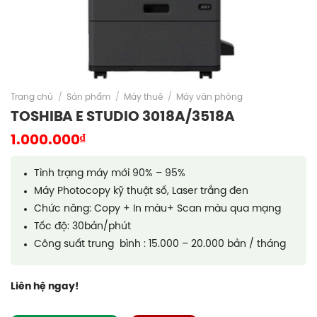
Trang chủ
/
Sản phẩm
/
Máy thuê
/
Máy văn phòng
TOSHIBA E STUDIO 3018A/3518A
₫
1.000.000
Tình trạng máy mới 90% – 95%
Máy Photocopy kỹ thuật số, Laser trắng đen
Chức năng: Copy + In màu+ Scan màu qua mạng
Tốc độ: 30bản/phút
Công suất trung bình : 15.000 – 20.000 bản / tháng
Liên hệ ngay!