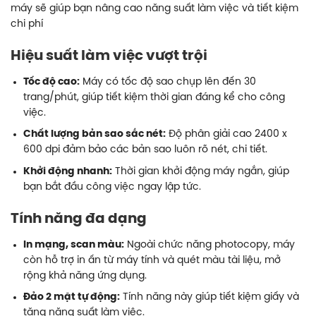
máy sẽ giúp bạn nâng cao năng suất làm việc và tiết kiệm
chi phí
Hiệu suất làm việc vượt trội
Tốc độ cao:
Máy có tốc độ sao chụp lên đến 30
trang/phút, giúp tiết kiệm thời gian đáng kể cho công
việc.
Chất lượng bản sao sắc nét:
Độ phân giải cao 2400 x
600 dpi đảm bảo các bản sao luôn rõ nét, chi tiết.
Khởi động nhanh:
Thời gian khởi động máy ngắn, giúp
bạn bắt đầu công việc ngay lập tức.
Tính năng đa dạng
In mạng, scan màu:
Ngoài chức năng photocopy, máy
còn hỗ trợ in ấn từ máy tính và quét màu tài liệu, mở
rộng khả năng ứng dụng.
Đảo 2 mặt tự động:
Tính năng này giúp tiết kiệm giấy và
tăng năng suất làm việc.