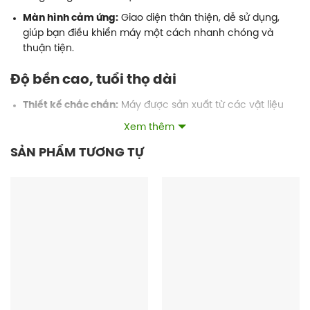
Màn hình cảm ứng:
Giao diện thân thiện, dễ sử dụng,
giúp bạn điều khiển máy một cách nhanh chóng và
thuận tiện.
Độ bền cao, tuổi thọ dài
Thiết kế chắc chắn:
Máy được sản xuất từ các vật liệu
cao cấp, đảm bảo độ bền bỉ trong quá trình sử dụng.
Xem thêm
Công nghệ hiện đại:
Toshiba E Studio 857 được trang bị
SẢN PHẨM TƯƠNG TỰ
những công nghệ tiên tiến nhất, giúp máy hoạt động ổn
định và hiệu quả.
Tiết kiệm chi phí
Hiệu suất năng lượng:
Máy tiêu thụ ít điện năng, giúp
giảm chi phí vận hành.
Tuổi thọ linh kiện cao:
Các linh kiện của máy có tuổi thọ
cao, giảm thiểu chi phí bảo trì, sửa chữa.