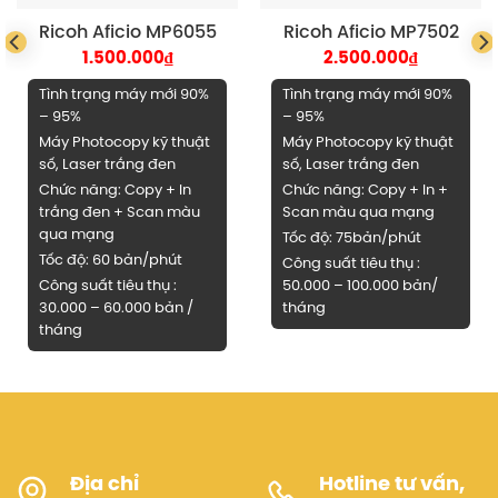
Phù hợp với nhiều môi trường làm việc
Ricoh Aficio MP6055
Ricoh Aficio MP7502
Thiết kế nhỏ gọn:
Máy có kích thước vừa phải, dễ dàng di
1.500.000
₫
2.500.000
₫
chuyển và đặt ở nhiều vị trí khác nhau.
Tình trạng máy mới 90%
Tình trạng máy mới 90%
Độ ồn thấp:
Máy hoạt động êm ái, không gây ảnh hưởng
– 95%
– 95%
đến môi trường làm việc.
Máy Photocopy kỹ thuật
Máy Photocopy kỹ thuật
số, Laser trắng đen
số, Laser trắng đen
2. Thông số kỹ thuật cơ bản máy
Chức năng: Copy + In
Chức năng: Copy + In +
photocopy
Toshiba E Studio 857
trắng đen + Scan màu
Scan màu qua mạng
qua mạng
Tốc độ: 75bản/phút
Công nghệ
in Laser đen trắng
Tốc độ: 60 bản/phút
Công suất tiêu thụ :
Chức năng chính:
COPY 2 MẶT-SCAN MÀU-IN MẠNG
Công suất tiêu thụ :
50.000 – 100.000 bản/
30.000 – 60.000 bản /
tháng
Tốc độ sao chụp: 85 trang A4/phút.
tháng
Khổ giấy tối đa: A3 – A6.
Độ phân giải: 600 x 600 dpi.
Dung lượng bộ nhớ chuẩn: 2GB + 320G HDD
Sao chụp liên tục: 01 – 999 bản.
Thời gian khởi động máy: Ít hơn 130 giây.
Địa chỉ
Hotline tư vấn,