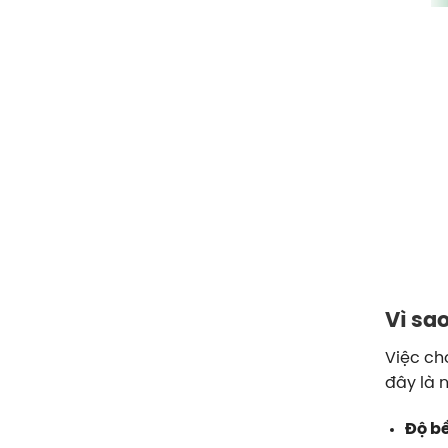
Vì sa
Việc ch
đây là 
Độ bề