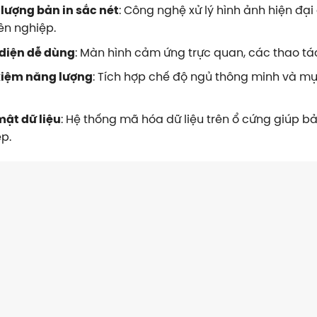
lượng bản in sắc nét
: Công nghệ xử lý hình ảnh hiện đạ
ên nghiệp.
 diện dễ dùng
: Màn hình cảm ứng trực quan, các thao tá
 kiệm năng lượng
: Tích hợp chế độ ngủ thông minh và mự
mật dữ liệu
: Hệ thống mã hóa dữ liệu trên ổ cứng giúp b
p.