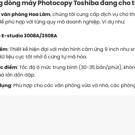
 dòng máy Photocopy Toshiba đang cho t
 văn phòng Hoa Lâm
, chúng tôi cung cấp dịch vụ cho
ể phù hợp với từng quy mô doanh nghiệp. Ví dụ như:
 E-studio 3008A/3508A
iểm
: Thiết kế hiện đại với màn hình cảm ứng 9 inch như
ữ liệu cực tốt nhờ ổ cứng tự mã hóa.
c điểm
: Tốc độ ở mức trung bình (30-35 bản/phút), khô
á lớn dồn dập.
dụng
: Phù hợp cho các văn phòng vừa và nhỏ, các phòn