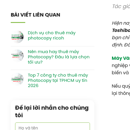
Tác gi
BÀI VIẾT LIÊN QUAN
Hiện na
Toshiba 
Dịch vụ cho thuê máy
bạn chỉ
photocopy ricoh
định. Đâ
Nên mua hay thuê máy
Photocopy? Đâu là lựa chọn
Máy Vă
tối ưu?
nghiệp 
biến và
Top 7 công ty cho thuê máy
Photocopy tại TPHCM uy tín
2026
Nếu quý
lại thôn
Để lại lời nhắn cho chúng
tôi