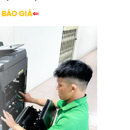
 BÁO GIÁ
⇐