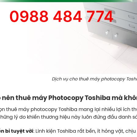
Dịch vụ cho thuê máy photocopy Toshib
o nên thuê máy Photocopy Toshiba mà khô
ọn thuê máy photocopy Toshiba mang lại nhiều lợi ích thực
những lý do khiến thương hiệu này luôn đứng đầu danh s
n bỉ tuyệt vời
: Linh kiện Toshiba rất bền, ít hỏng vặt, ch