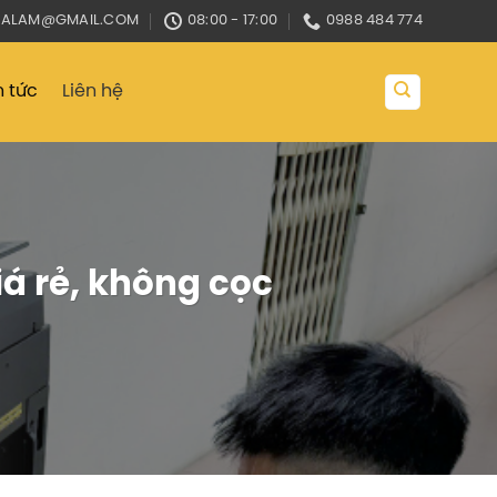
OALAM@GMAIL.COM
08:00 - 17:00
0988 484 774
n tức
Liên hệ
á rẻ, không cọc