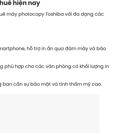
huê hiện nay
 thuê máy photocopy Toshiba với đa dạng các
 smartphone, hỗ trợ in ấn qua đám mây và bảo
ng phù hợp cho các văn phòng có khối lượng in
g ban cần sự bảo mật và tính thẩm mỹ cao.