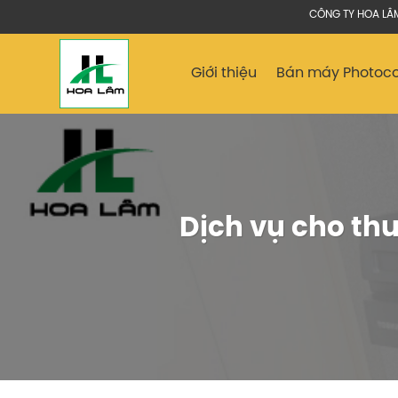
Chuyển
CÔNG TY HOA LÂM CHUYÊN MUA
đến
nội
Giới thiệu
Bán máy Photoc
dung
Dịch vụ cho th