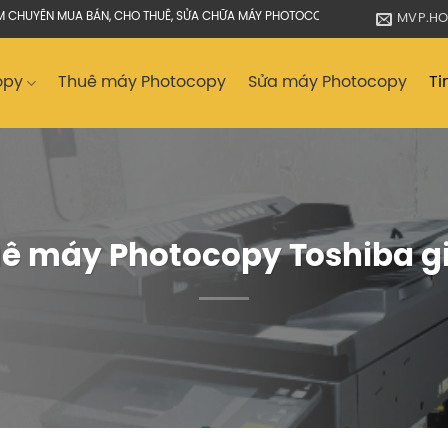
 BÁN, CHO THUÊ, SỬA CHỮA MÁY PHOTOCOPY, MÁY IN
MVP.H
opy
Thuê máy Photocopy
Sửa máy Photocopy
Ti
uê máy Photocopy Toshiba gi