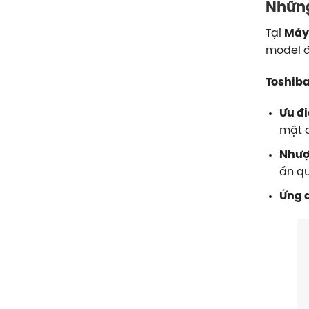
Những
Tại
Máy
model đ
Toshiba
Ưu đ
mật d
Nhượ
ấn qu
Ứng 