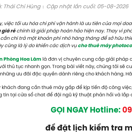
ả:
Thái Chí Hùng
Cập nhật lần cuối: 05-08-2026
y, việc tối ưu hóa chi phí vận hành là ưu tiên của mọi d
giá rẻ
chính là giải pháp hoàn hảo hiện nay. Thay vì ph
 cần chi trả một khoản phí nhỏ hàng tháng để sở hữu thiế
y cũng là lý do khiến các dịch vụ
cho thuê máy photoc
n Phòng Hoa Lâm
là đơn vị chuyên cung cấp giải pháp 
với thủ tục nhanh gọn. Trong bài viết này, chúng tôi sẽ 
 những ưu đãi đặc quyền dành riêng cho khách hàng. H
 khách đang cần thuê máy gấp để kịp tiến độ công việc, v
g tin tại cửa sổ chat để đội ngũ kỹ thuật phản hồi và lắ
GỌI NGAY Hotline:
09
để đặt lịch kiểm tra 