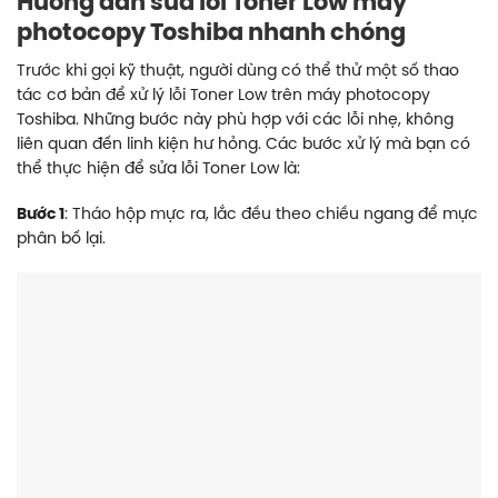
Hướng dẫn sửa lỗi Toner Low máy
photocopy Toshiba nhanh chóng
Trước khi gọi kỹ thuật, người dùng có thể thử một số thao
tác cơ bản để xử lý lỗi Toner Low trên máy photocopy
Toshiba. Những bước này phù hợp với các lỗi nhẹ, không
liên quan đến linh kiện hư hỏng. Các bước xử lý mà bạn có
thể thực hiện để sửa lỗi Toner Low là:
Bước 1
: Tháo hộp mực ra, lắc đều theo chiều ngang để mực
phân bố lại.