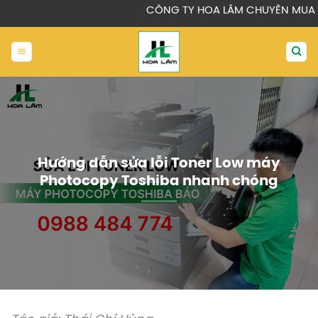
Chuyển
CÔNG TY HOA LÂM CHUYÊN MUA BÁN, CHO 
đến
nội
dung
Hướng dẫn sửa lỗi Toner Low máy
Photocopy Toshiba nhanh chóng