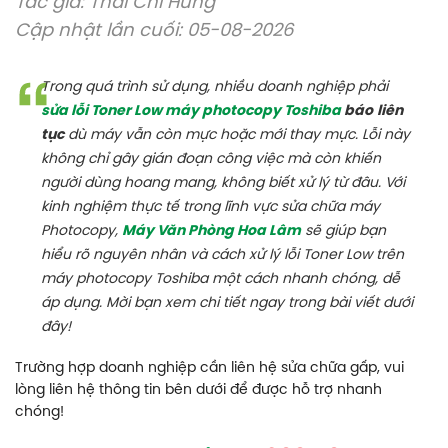
Tác giả:
Thái Chí Hùng
Cập nhật lần cuối: 05-08-2026
Trong quá trình sử dụng, nhiều doanh nghiệp phải
sửa lỗi Toner Low máy photocopy Toshiba
báo
liên
tục
dù máy vẫn còn mực hoặc mới thay mực. Lỗi này
không chỉ gây gián đoạn công việc mà còn khiến
người dùng hoang mang, không biết xử lý từ đâu. Với
kinh nghiệm thực tế trong lĩnh vực sửa chữa máy
Photocopy,
Máy Văn Phòng Hoa Lâm
sẽ giúp bạn
hiểu rõ nguyên nhân và cách xử lý lỗi Toner Low trên
máy photocopy Toshiba một cách nhanh chóng, dễ
áp dụng. Mời bạn xem chi tiết ngay trong bài viết dưới
đây!
Trường hợp doanh nghiệp cần liên hệ sửa chữa gấp, vui
lòng liên hệ thông tin bên dưới để được hỗ trợ nhanh
chóng!