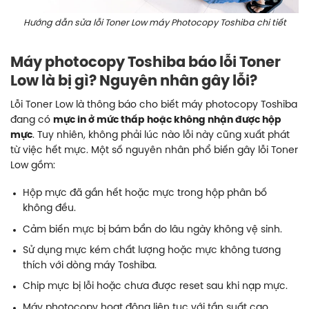
Hướng dẫn sửa lỗi Toner Low máy Photocopy Toshiba chi tiết
Máy photocopy Toshiba báo lỗi Toner
Low là bị gì? Nguyên nhân gây lỗi?
Lỗi Toner Low là thông báo cho biết máy photocopy Toshiba
đang có
mực in ở mức thấp hoặc không nhận được hộp
mực
. Tuy nhiên, không phải lúc nào lỗi này cũng xuất phát
từ việc hết mực. Một số nguyên nhân phổ biến gây lỗi Toner
Low gồm:
Hộp mực đã gần hết hoặc mực trong hộp phân bố
không đều.
Cảm biến mực bị bám bẩn do lâu ngày không vệ sinh.
Sử dụng mực kém chất lượng hoặc mực không tương
thích với dòng máy Toshiba.
Chip mực bị lỗi hoặc chưa được reset sau khi nạp mực.
Máy photocopy hoạt động liên tục với tần suất cao