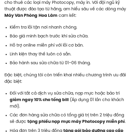
cho thuê các loại máy Photocopy, máy in. Với đội ngũ kỹ
thuật được đào tạo từ hãng, am hiểu sâu về các dòng máy
Máy Văn Phòng
Hoa Lâm
cam kết:
Kiểm tra lỗi tận nơi nhanh chóng.
Báo giá minh bạch trước khi sửa chữa.
Hỗ trợ online miễn phí với lỗi cơ bản.
Linh kiện thay thế luôn có sẵn.
Bảo hành sau sửa chữa từ 01–06 tháng.
Đặc biệt, chúng tôi còn triển khai nhiều chương trình ưu đãi
đặc biệt:
Đối với tất cả dịch vụ sửa chữa, nạp mực hoặc bảo trì
giảm ngay 10% cho tổng bill
(Áp dụng 01 lần cho khách
mới).
Các đơn hàng sửa chữa có tổng giá trị trên 2 triệu đồng
sẽ được
tặng phiếu nạp mực máy Photocopy miễn phí
.
Hóa đơn trên 3 triệu đồng
tặng gói bảo dưỡng cao cấp