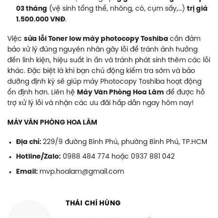
03 tháng
(vệ sinh tổng thể, nhông, cò, cụm sấy,…)
trị giá
1.500.000 VNĐ
.
Việc
sửa lỗi Toner low máy photocopy Toshiba
cần đảm
bảo xử lý đúng nguyên nhân gây lỗi để tránh ảnh hưởng
đến linh kiện, hiệu suất in ấn và tránh phát sinh thêm các lỗi
khác. Đặc biệt là khi bạn chủ động kiểm tra sớm và bảo
dưỡng định kỳ sẽ giúp máy Photocopy Toshiba hoạt động
ổn định hơn. Liên hệ
Máy Văn Phòng Hoa Lâm
để được hỗ
trợ xử lý lỗi và nhận các ưu đãi hấp dẫn ngay hôm nay!
MÁY VĂN PHÒNG HOA LÂM
Địa chỉ:
229/9 đường Bình Phú, phường Bình Phú, TP.HCM
Hotline/Zalo:
0988 484 774 hoặc 0937 881 042
Email:
mvp.hoalam@gmail.com
THÁI CHÍ HÙNG